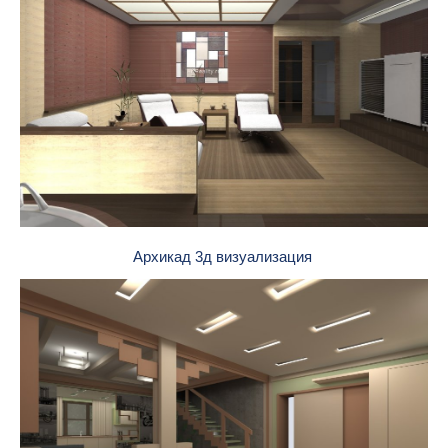
Архикад 3д визуализация