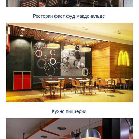
Ресторан фаст фуд макдональдс
Кухня пиццерии