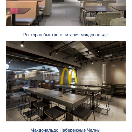
Ресторан быстрого питания макдональдс
Макдональдс Набережные Челны