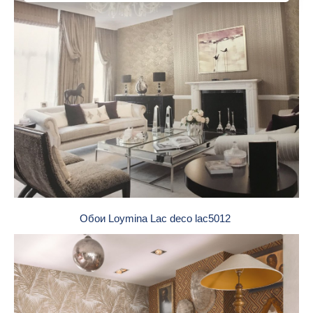
Обои Loymina Lac deco lac5012