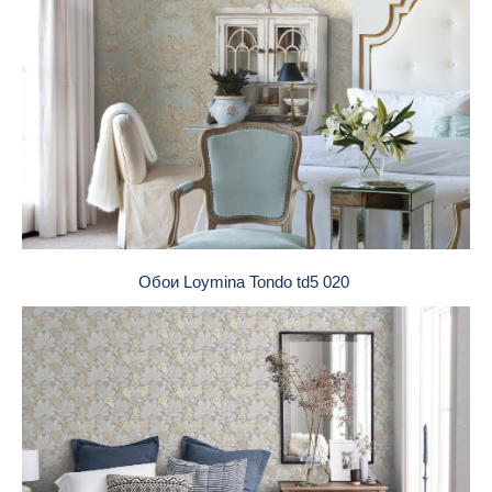
Обои Loymina Tondo td5 020