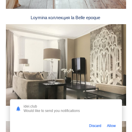
Loymina коллекция la Belle epoque
idei.club
Would like to send you notifications
Обои Loymina Lac deco lac3 001
Discard
Allow