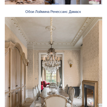
Обои Лоймина Ренессанс Дамаск