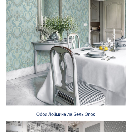
Обои Лоймина ла Бель Эпок