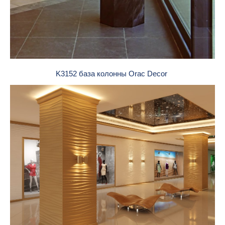
K3152 база колонны Orac Dеcor