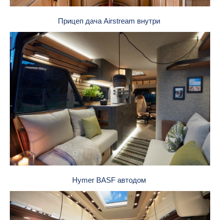
Прицеп дача Airstream внутри
Hymer BASF автодом