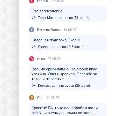
Галина
25.08.22
Г
Это великолепно!!!
Тадж Махал интерьер (51 фото)
Евгения Волов
13.08.22
Е
Классная подборка Скал!!!
Скала в интерьере (48 фото)
Aнна
06.08.22
A
Весьма оригинально! На любой вкус
хозяина. Очень красиво. Спасибо за
такие интересные
Комната для питомцев (35 фото)
Оля
11.07.22
О
Красота! Вы тоже все обрабатывали
belinka и очень довольны остались!