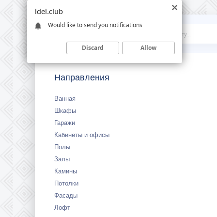
idei.club
Would like to send you notifications
Idei
.club
Discard
Allow
Направления
Ванная
Шкафы
Гаражи
Кабинеты и офисы
Полы
Залы
Камины
Потолки
Фасады
Лофт