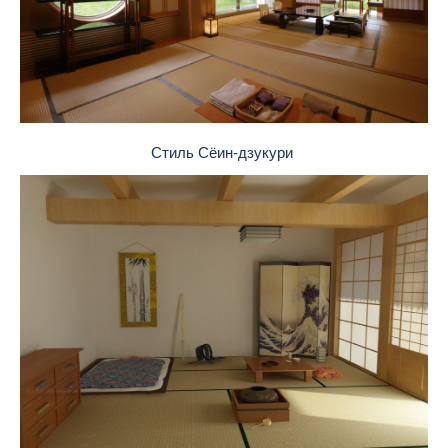
Стиль Сёин-дзукури