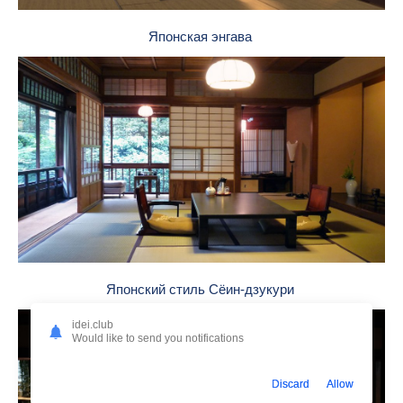
Японская энгава
Японский стиль Сёин-дзукури
idei.club
Would like to send you notifications
Discard
Allow