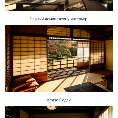
Чайный домик тясицу интерьер
Медзо Сёдзи