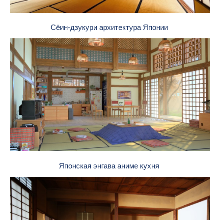
Сёин-дзукури архитектура Японии
Японская энгава аниме кухня