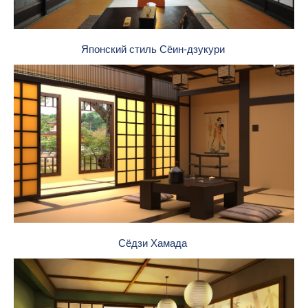
Японский стиль Сёин-дзукури
Сёдзи Хамада