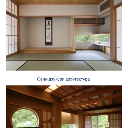
Сёин-дзукури архитектура