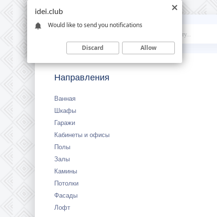
idei.club
Would like to send you notifications
Idei
.club
Discard
Allow
Направления
Ванная
Шкафы
Гаражи
Кабинеты и офисы
Полы
Залы
Камины
Потолки
Фасады
Лофт