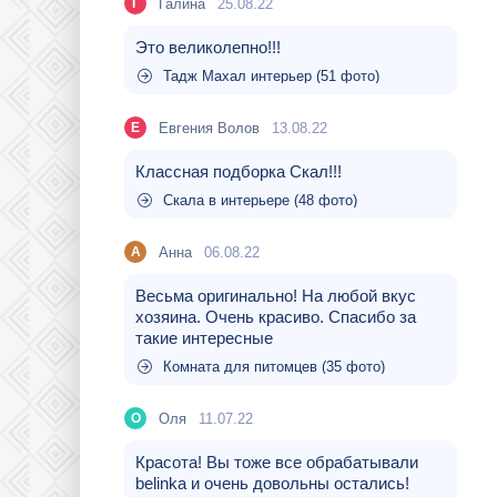
Галина
25.08.22
Г
Это великолепно!!!
Тадж Махал интерьер (51 фото)
Евгения Волов
13.08.22
Е
Классная подборка Скал!!!
Скала в интерьере (48 фото)
Aнна
06.08.22
A
Весьма оригинально! На любой вкус
хозяина. Очень красиво. Спасибо за
такие интересные
Комната для питомцев (35 фото)
Оля
11.07.22
О
Красота! Вы тоже все обрабатывали
belinka и очень довольны остались!