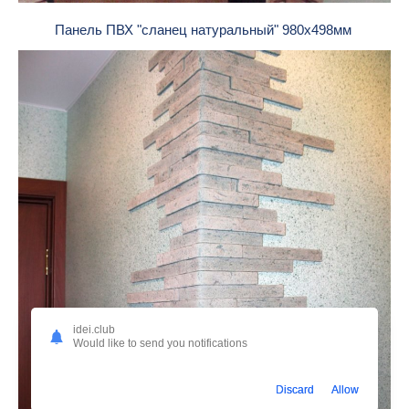
Панель ПВХ "сланец натуральный" 980x498мм
idei.club
Would like to send you notifications
Discard
Allow