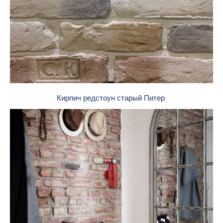
Кирпич редстоун старый Питер