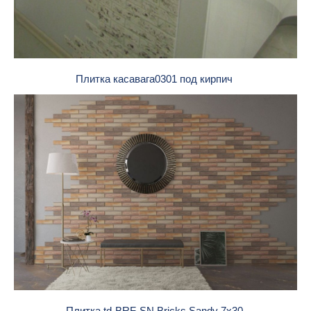
Плитка касавага0301 под кирпич
Плитка td-BRF-SN Bricks Sandy 7x30