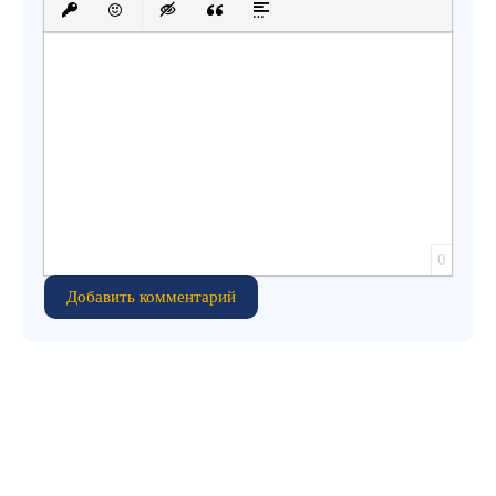
Вставить защищенную ссылку
Вставить смайлик
Вставка скрытого текста
Вставка цитаты
Вставка спойлера
0
Добавить комментарий