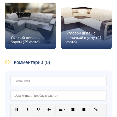
Угловой диван с
баром в углу (54
Диван Атланта в
фото)
интерьере (49 фото)
Комментарии (0)
Полужирный
Курсив
Подчеркнутый
Зачеркнутый
Выравнивание
Нумерованный список
Маркированный спис
Вставить ссыл