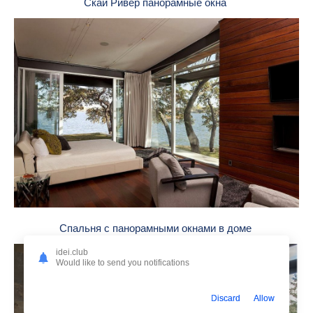
Скай Ривер панорамные окна
Спальня с панорамными окнами в доме
idei.club
Would like to send you notifications
Discard
Allow