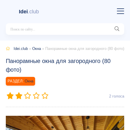
Idei
.club
Idei.club
»
Окна
» Панорамные окна для загородного (80 фото)
Панорамные окна для загородного (80
фото)
Окна
2
голоса