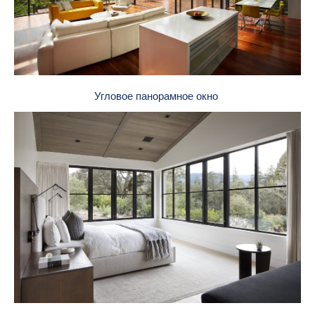
Угловое панорамное окно