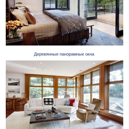
Деревянные панорамные окна