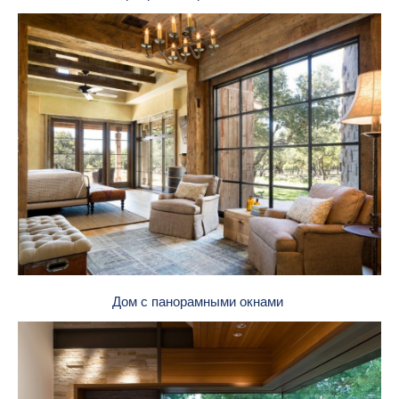
Дом с панорамными окнами