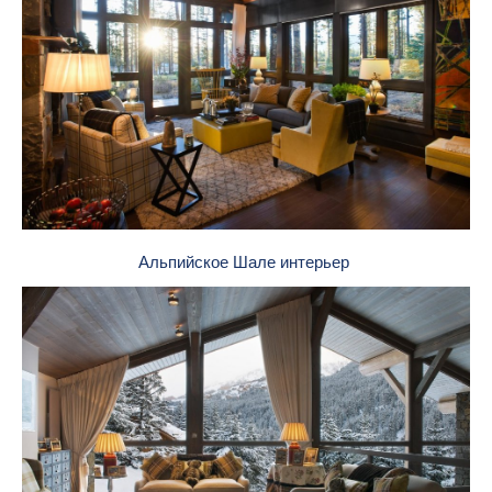
Альпийское Шале интерьер