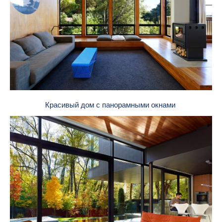
Красивый дом с панорамными окнами