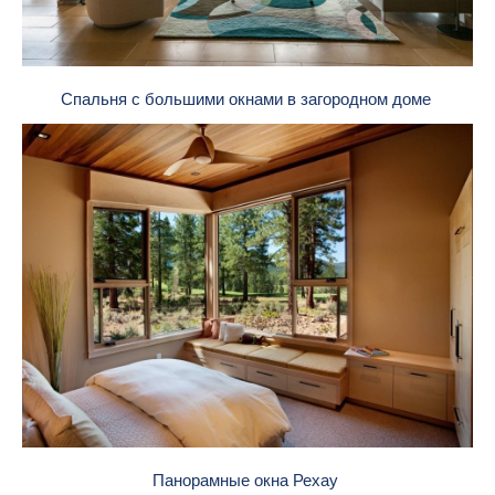
Спальня с большими окнами в загородном доме
Панорамные окна Рехау