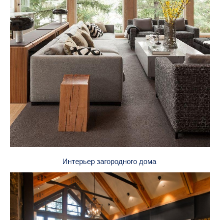
Интерьер загородного дома