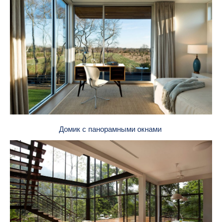
Домик с панорамными окнами