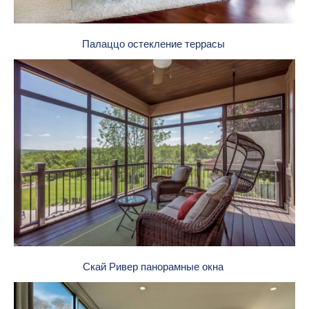
Палаццо остекление террасы
Скай Ривер панорамные окна