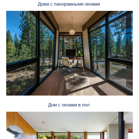
Дома с панорамными окнами
Дом с окнами в пол