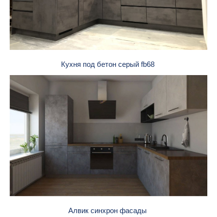
Кухня под бетон серый fb68
Алвик синхрон фасады