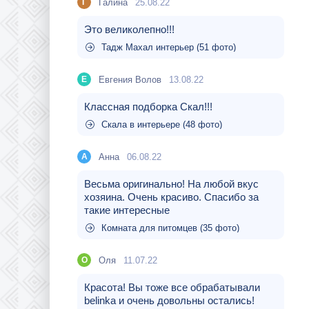
Галина
25.08.22
Г
Это великолепно!!!
Тадж Махал интерьер (51 фото)
Евгения Волов
13.08.22
Е
Классная подборка Скал!!!
Скала в интерьере (48 фото)
Aнна
06.08.22
A
Весьма оригинально! На любой вкус
хозяина. Очень красиво. Спасибо за
такие интересные
Комната для питомцев (35 фото)
Оля
11.07.22
О
Красота! Вы тоже все обрабатывали
belinka и очень довольны остались!