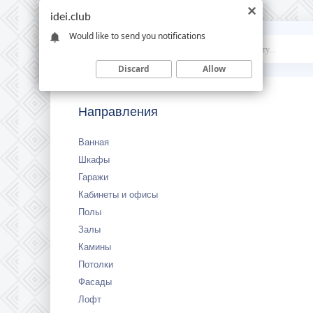
idei.club
Would like to send you notifications
Idei
.club
Discard
Allow
Направления
Ванная
Шкафы
Гаражи
Кабинеты и офисы
Полы
Залы
Камины
Потолки
Фасады
Лофт