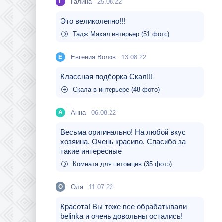
Галина
25.08.22
Г
Это великолепно!!!
Тадж Махал интерьер (51 фото)
Евгения Волов
13.08.22
Е
Классная подборка Скал!!!
Скала в интерьере (48 фото)
Aнна
06.08.22
A
Весьма оригинально! На любой вкус
хозяина. Очень красиво. Спасибо за
такие интересные
Комната для питомцев (35 фото)
Оля
11.07.22
О
Красота! Вы тоже все обрабатывали
belinka и очень довольны остались!