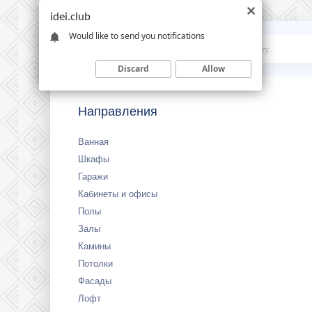
idei.club
Would like to send you notifications
Idei
.club
Discard
Allow
Направления
Ванная
Шкафы
Гаражи
Кабинеты и офисы
Полы
Залы
Камины
Потолки
Фасады
Лофт