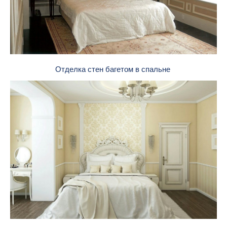
Отделка стен багетом в спальне