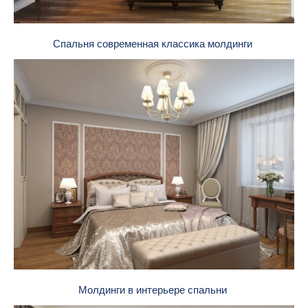
Спальня современная классика молдинги
Молдинги в интерьере спальни