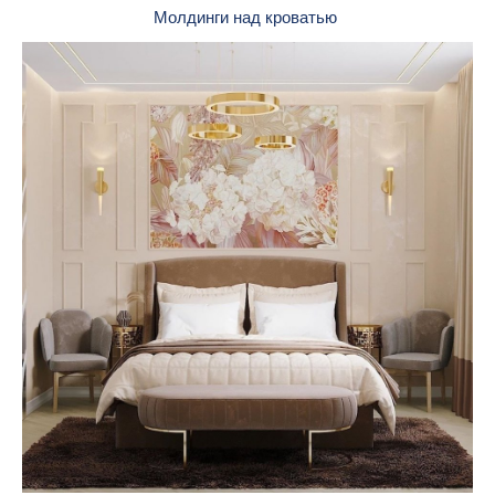
Молдинги над кроватью