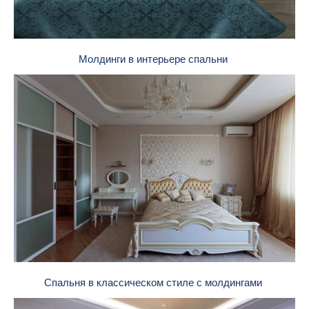
Молдинги в интерьере спальни
Спальня в классическом стиле с молдингами