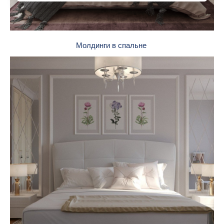
Молдинги в спальне