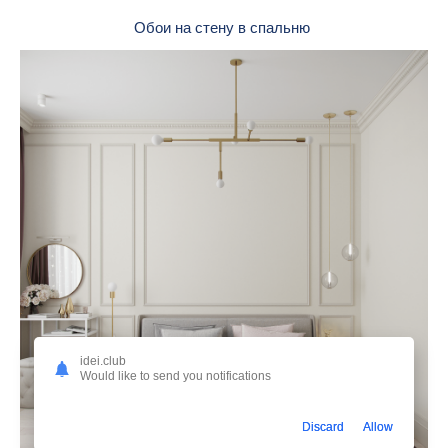
Обои на стену в спальню
idei.club
Would like to send you notifications
Discard
Allow