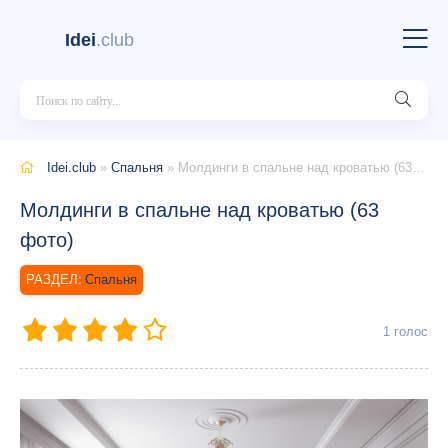
Idei
.club
Idei.club
»
Спальня
» Молдинги в спальне над кроватью (63 фото)
Молдинги в спальне над кроватью (63
фото)
Спальня
1
голос