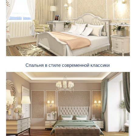
Спальня в стиле современной классики