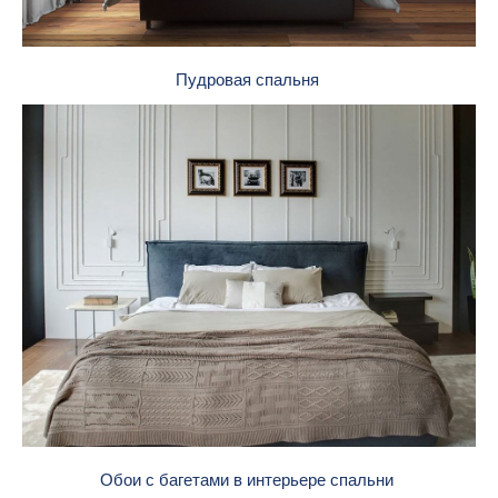
Пудровая спальня
Обои с багетами в интерьере спальни