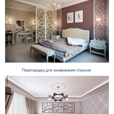
Перегородка для зонирования спальни