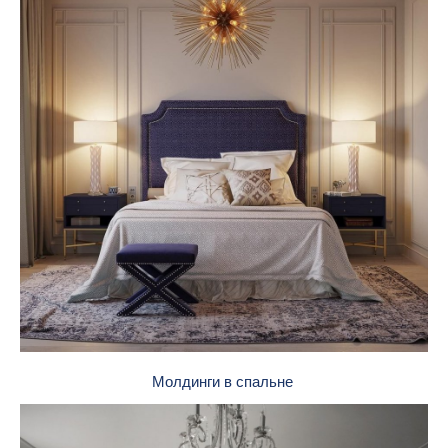
Молдинги в спальне