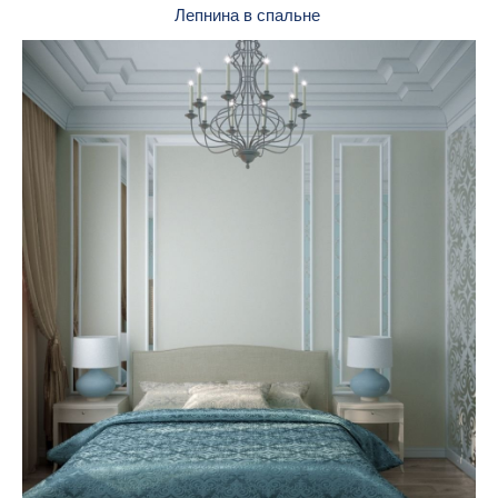
Лепнина в спальне