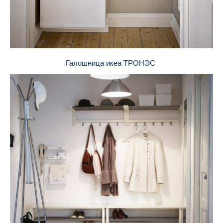
Галошница икеа ТРОНЭС