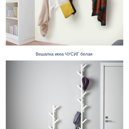
Вешалка икеа ЧУСИГ белая