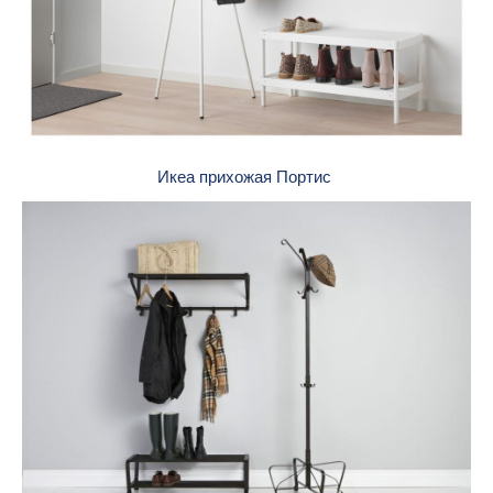
Икеа прихожая Портис