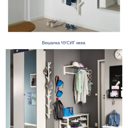
Вешалка ЧУСИГ икеа