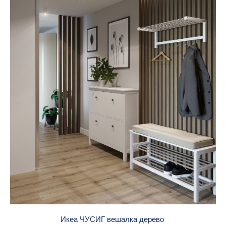
Икеа ЧУСИГ вешалка дерево