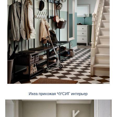
Икеа прихожая ЧУСИГ интерьер