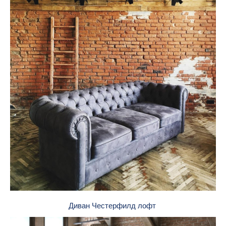
Диван Честерфилд лофт