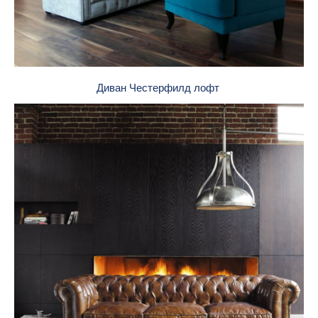
Диван Честерфилд лофт