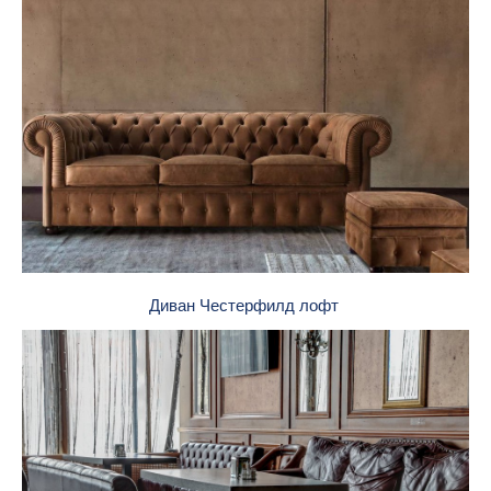
Диван Честерфилд лофт