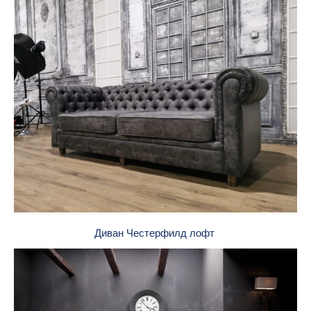
Диван Честерфилд лофт