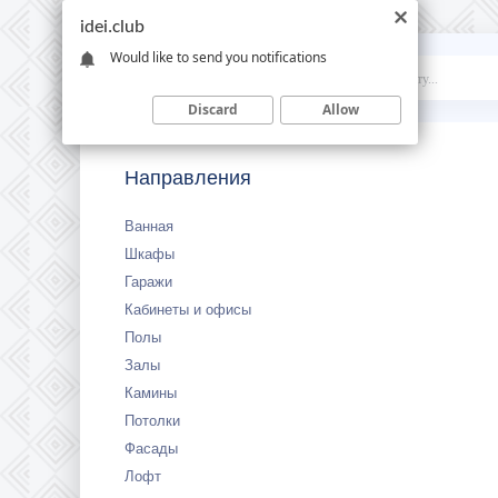
idei.club
Would like to send you notifications
Idei
.club
Discard
Allow
Направления
Ванная
Шкафы
Гаражи
Кабинеты и офисы
Полы
Залы
Камины
Потолки
Фасады
Лофт