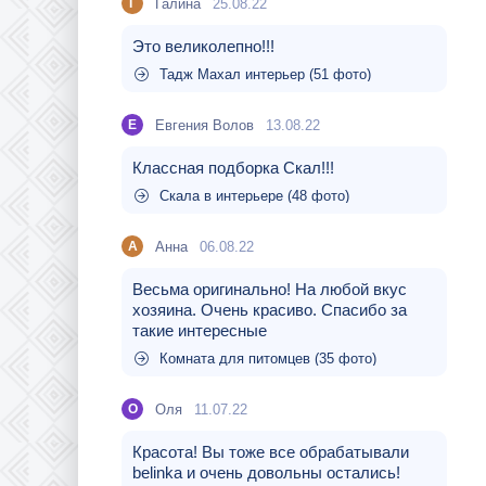
Галина
25.08.22
Г
Это великолепно!!!
Тадж Махал интерьер (51 фото)
Евгения Волов
13.08.22
Е
Классная подборка Скал!!!
Скала в интерьере (48 фото)
Aнна
06.08.22
A
Весьма оригинально! На любой вкус
хозяина. Очень красиво. Спасибо за
такие интересные
Комната для питомцев (35 фото)
Оля
11.07.22
О
Красота! Вы тоже все обрабатывали
belinka и очень довольны остались!