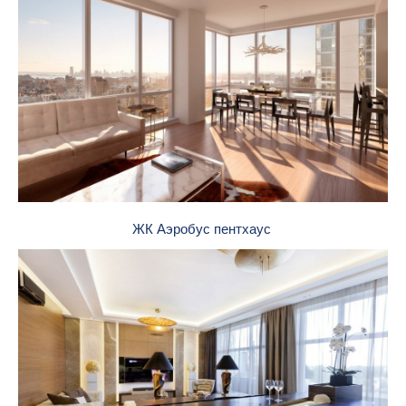
ЖК Аэробус пентхаус