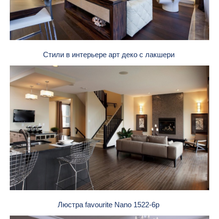
Стили в интерьере арт деко с лакшери
Люстра favourite Nano 1522-6p