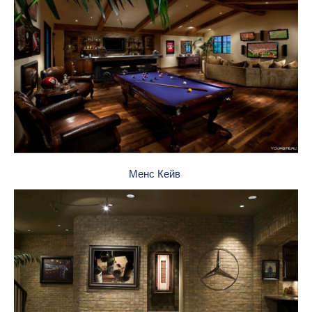
Менс Кейв