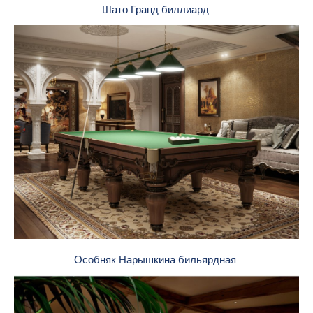
Шато Гранд биллиард
Особняк Нарышкина бильярдная