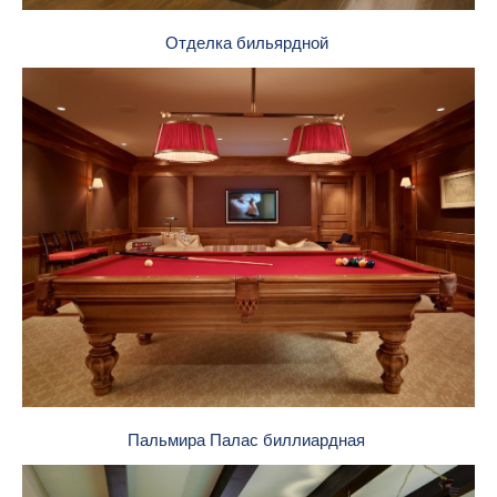
Отделка бильярдной
Пальмира Палас биллиардная