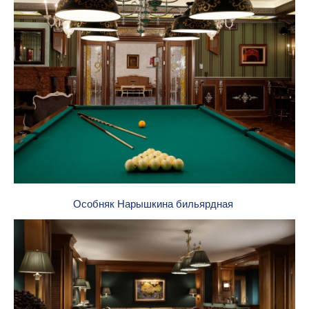
Особняк Нарышкина бильярдная