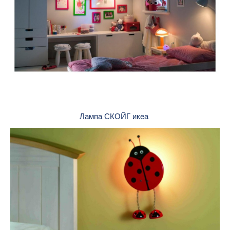
Лампа СКОЙГ икеа