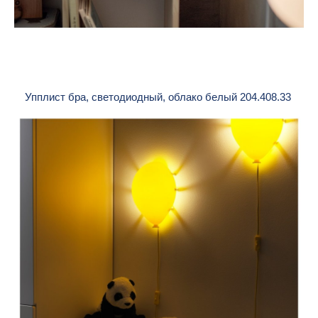
Упплист бра, светодиодный, облако белый 204.408.33