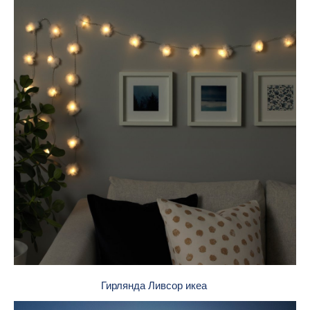
Гирлянда Ливсор икеа