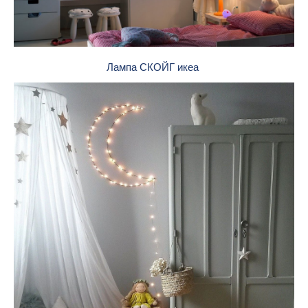
Лампа СКОЙГ икеа