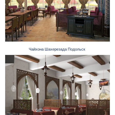
Чайхона Шахерезада Подольск