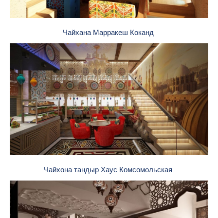
Чайхана Марракеш Коканд
Чайхона тандыр Хаус Комсомольская