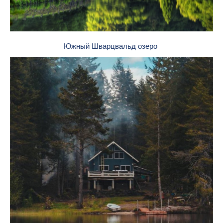
Южный Шварцвальд озеро