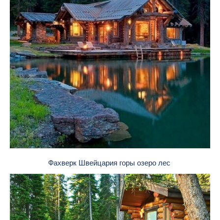
Фахверк Швейцария горы озеро лес