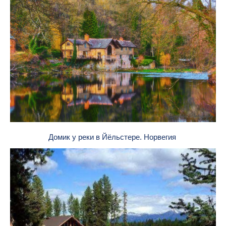
Домик у реки в Йёльстере. Норвегия