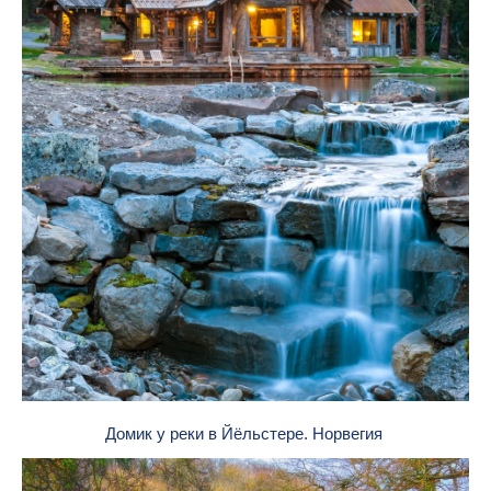
Домик у реки в Йёльстере. Норвегия