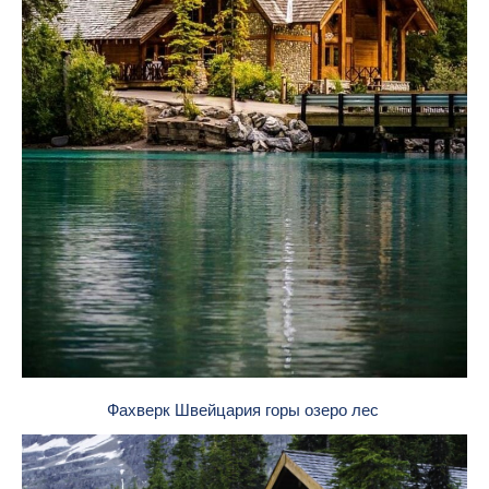
Фахверк Швейцария горы озеро лес