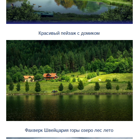
Красивый пейзаж с домиком
Фахверк Швейцария горы озеро лес лето