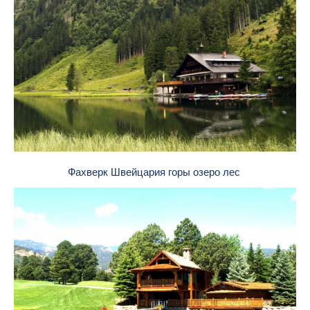
Фахверк Швейцария горы озеро лес