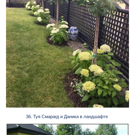
36. Туя Смарагд и Даника в ландшафте