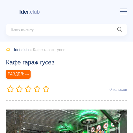
Idei
.club
Idei.club
» Кафе гараж гусев
Кафе гараж гусев
---
0
голосов