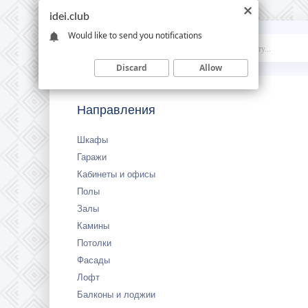
idei.club
Would like to send you notifications
Idei
.club
Discard
Allow
Направления
Шкафы
Гаражи
Кабинеты и офисы
Полы
Залы
Камины
Потолки
Фасады
Лофт
Балконы и лоджии