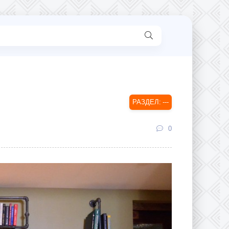
---
0