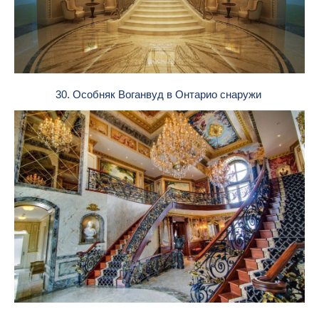
30. Особняк Воганвуд в Онтарио снаружи