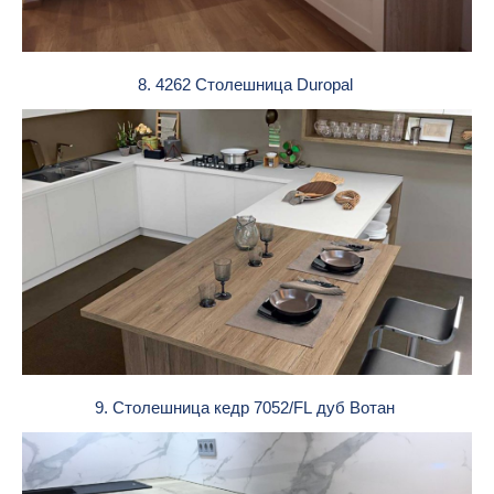
8. 4262 Столешница Duropal
9. Столешница кедр 7052/FL дуб Вотан