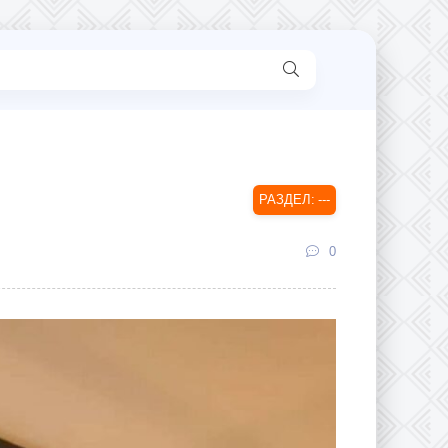
---
0