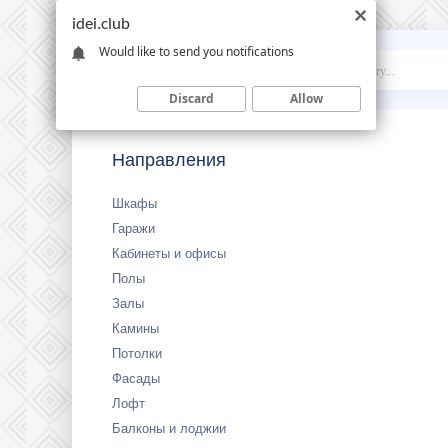
idei.club
Would like to send you notifications
Idei
.club
Discard
Allow
Направления
Шкафы
Гаражи
Кабинеты и офисы
Полы
Залы
Камины
Потолки
Фасады
Лофт
Балконы и лоджии