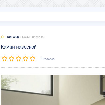
Idei.club
» Камин навесной
Камин навесной
0
голосов