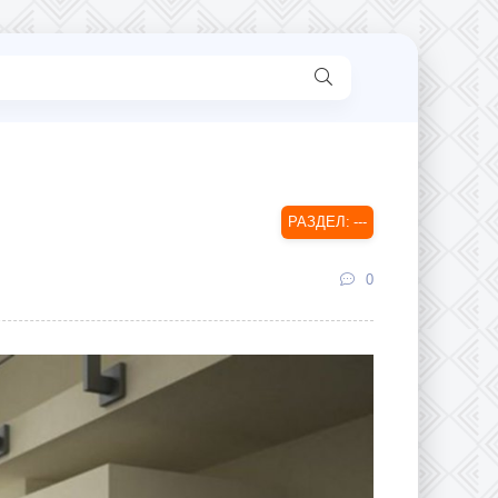
---
0