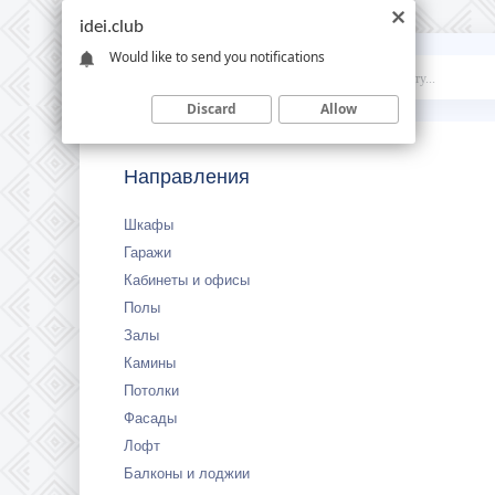
idei.club
Would like to send you notifications
Idei
.club
Discard
Allow
Направления
Шкафы
Гаражи
Кабинеты и офисы
Полы
Залы
Камины
Потолки
Фасады
Лофт
Балконы и лоджии