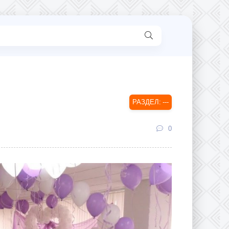
---
0