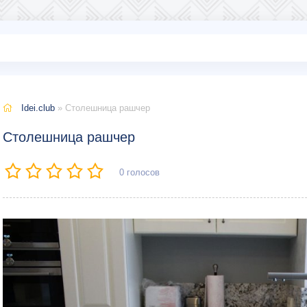
Idei.club
» Столешница рашчер
Столешница рашчер
0
голосов