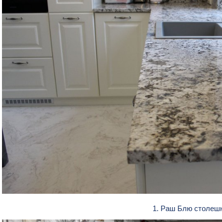
1. Раш Блю столеш