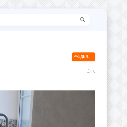
---
0