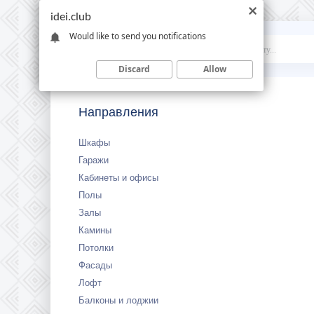
idei.club
Would like to send you notifications
Idei
.club
Discard
Allow
Направления
Шкафы
Гаражи
Кабинеты и офисы
Полы
Залы
Камины
Потолки
Фасады
Лофт
Балконы и лоджии