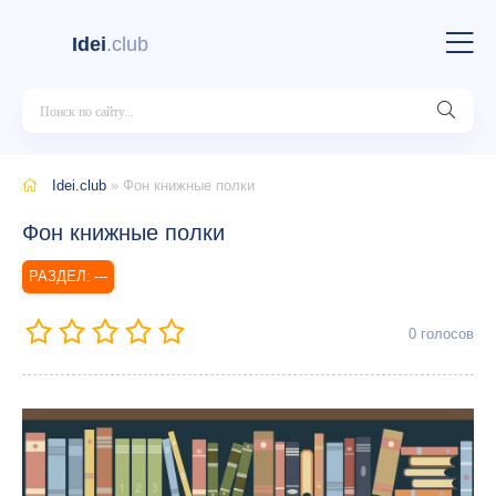
Idei
.club
Idei.club
» Фон книжные полки
Фон книжные полки
---
0
голосов