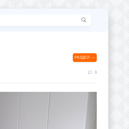
---
0