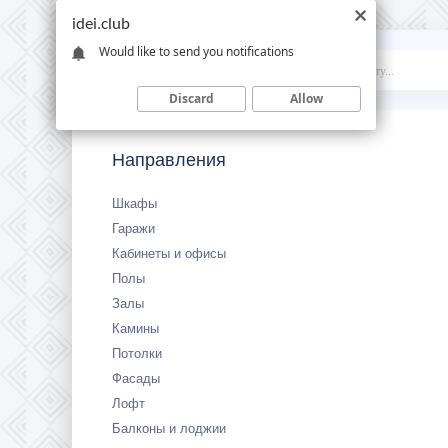
idei.club
Would like to send you notifications
Idei
.club
Discard
Allow
Направления
Шкафы
Гаражи
Кабинеты и офисы
Полы
Залы
Камины
Потолки
Фасады
Лофт
Балконы и лоджии