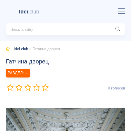
Idei
.club
Idei.club
» Гатчина дворец
Гатчина дворец
---
0
голосов