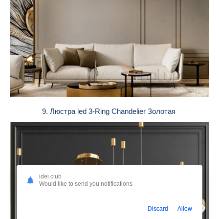
9. Люстра led 3-Ring Chandelier Золотая
idei.club
Would like to send you notifications
Discard
Allow