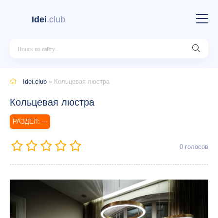
Idei
.club
Idei.club
» Кольцевая люстра
Кольцевая люстра
---
0
голосов