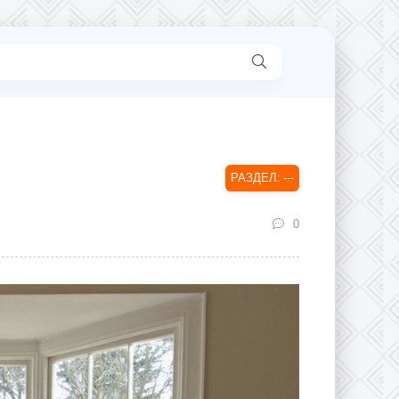
---
0