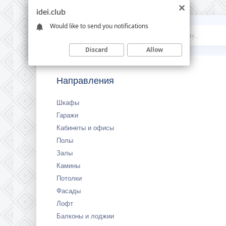
idei.club
Would like to send you notifications
Idei
.club
Discard
Allow
Направления
Шкафы
Гаражи
Кабинеты и офисы
Полы
Залы
Камины
Потолки
Фасады
Лофт
Балконы и лоджии