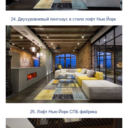
24. Двухуровневый пентхаус в стиле лофт Нью Йорк
25. Лофт Нью-Йорк СПБ фабрика