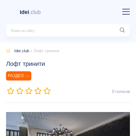
Idei
.club
Idei.club
» Лофт тринити
Лофт тринити
---
0
голосов