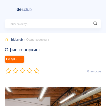
Idei
.club
Idei.club
» Офис коворкинг
Офис коворкинг
---
0
голосов