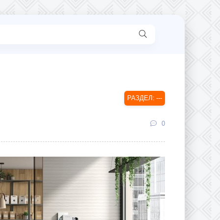
---
0