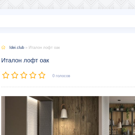
Idei.club
» Италон лофт оак
Италон лофт оак
0
голосов