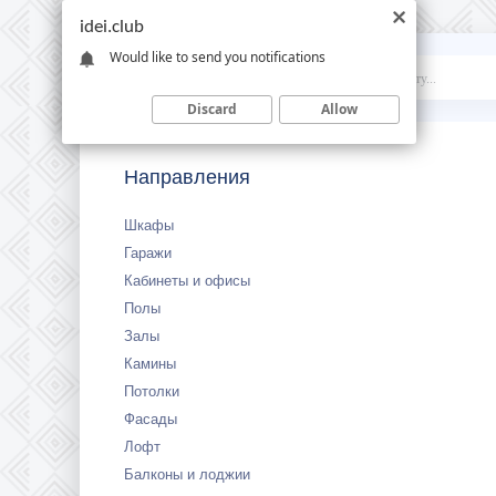
idei.club
Would like to send you notifications
Idei
.club
Discard
Allow
Направления
Шкафы
Гаражи
Кабинеты и офисы
Полы
Залы
Камины
Потолки
Фасады
Лофт
Балконы и лоджии