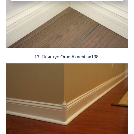
13. Плинтус Orac Axxent sx138