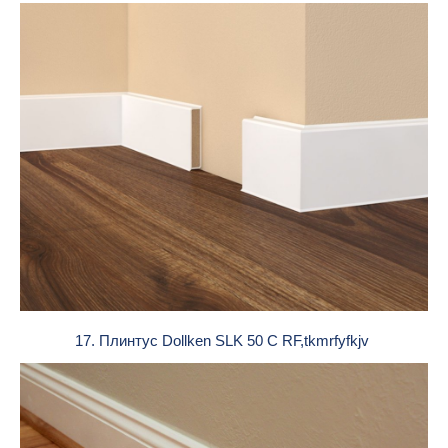
17. Плинтус Dollken SLK 50 C RF,tkmrfyfkjv