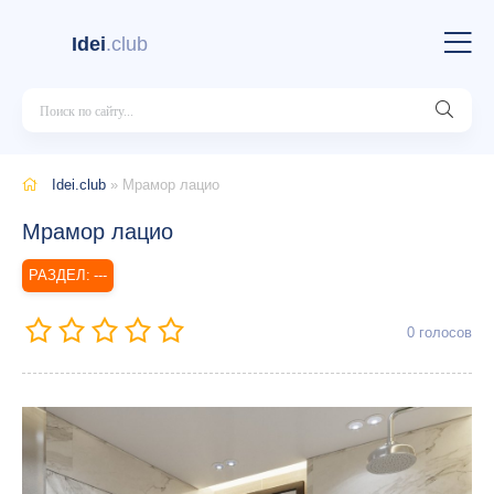
Idei
.club
Idei.club
» Мрамор лацио
Мрамор лацио
---
0
голосов