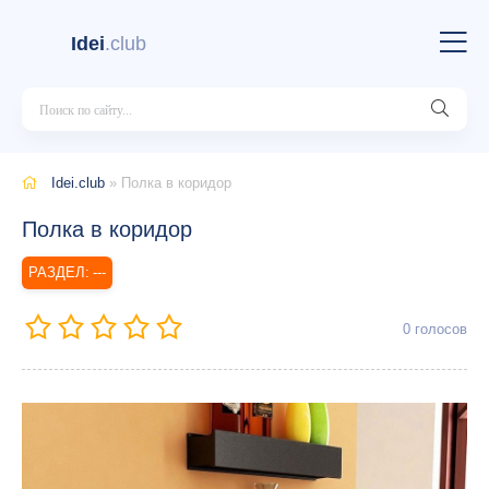
Idei
.club
Idei.club
» Полка в коридор
Полка в коридор
---
0
голосов