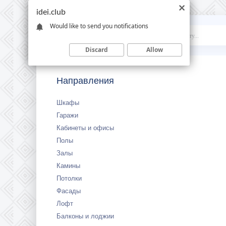
idei.club
Would like to send you notifications
Idei
.club
Discard
Allow
Направления
Шкафы
Гаражи
Кабинеты и офисы
Полы
Залы
Камины
Потолки
Фасады
Лофт
Балконы и лоджии