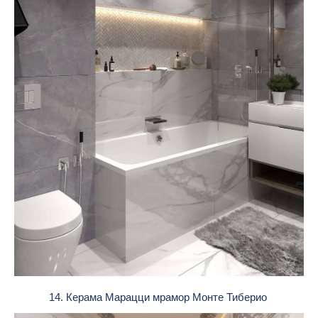
14. Керама Марацци мрамор Монте Тиберио