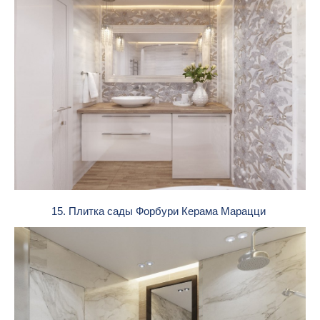
15. Плитка сады Форбури Керама Марацци