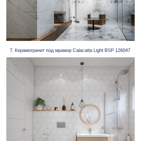
7. Керамогранит под мрамор Calacatta Light BSP 126047