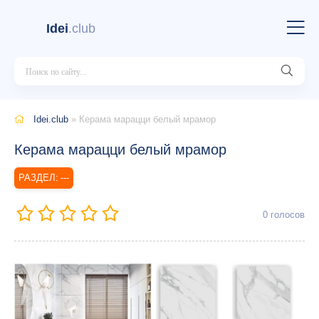
Idei
.club
Idei.club
» Керама марацци белый мрамор
Керама марацци белый мрамор
---
0
голосов