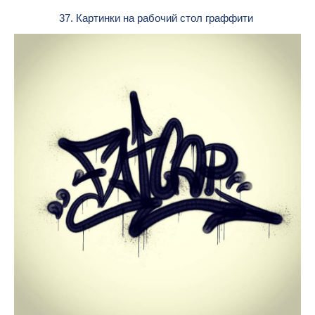
37. Картинки на рабочий стол граффити