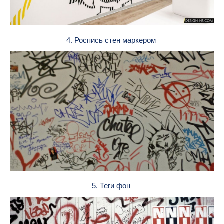
4. Роспись стен маркером
5. Теги фон