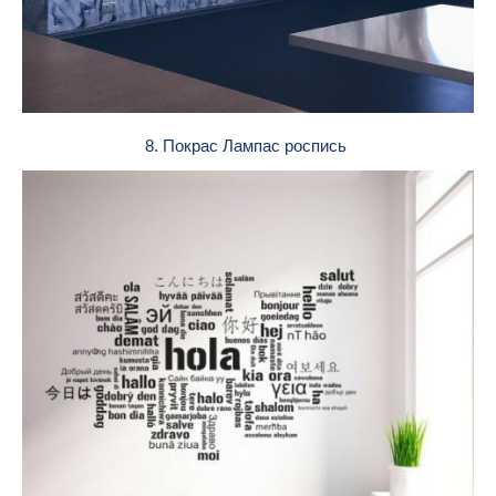
8. Покрас Лампас роспись