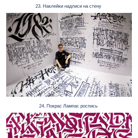
23. Наклейки надписи на стену
24. Покрас Лампас роспись