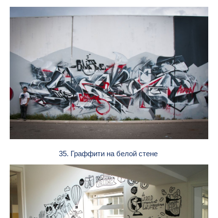
35. Граффити на белой стене