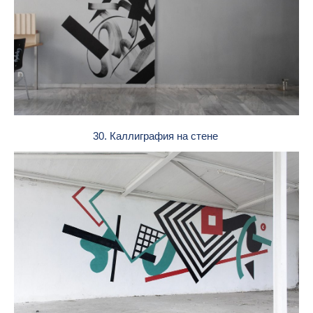
30. Каллиграфия на стене