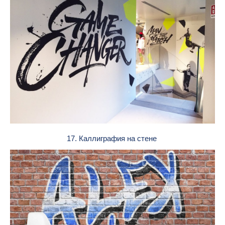
17. Каллиграфия на стене