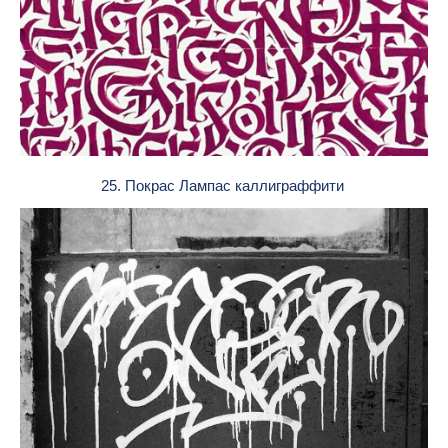
25. Покрас Лампас каллиграффити