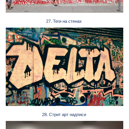
27. Теги на стенах
28. Стрит арт надписи