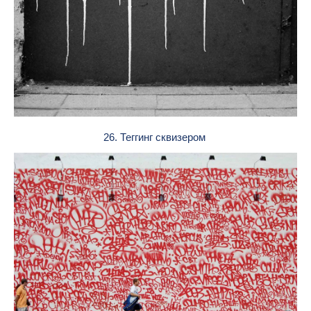
26. Теггинг сквизером