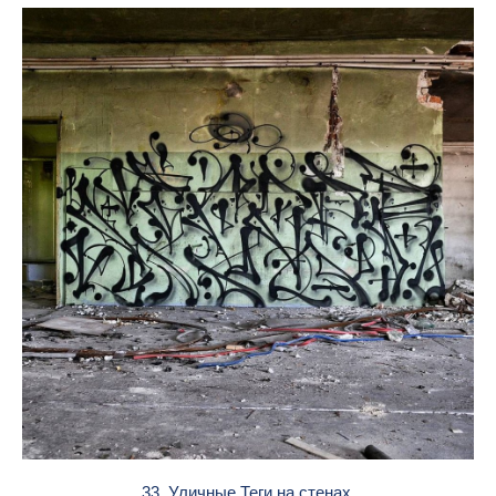
33. Уличные Теги на стенах