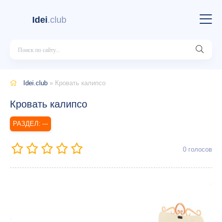
Idei
.club
Idei.club
» Кровать калипсо
Кровать калипсо
---
0
голосов