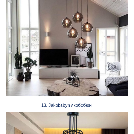
13. Jakobsbyn якобсбюн