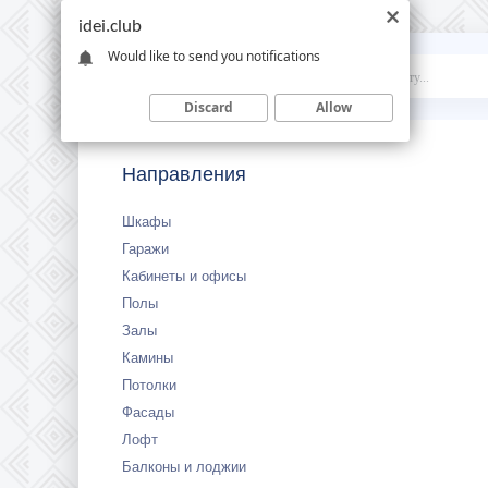
idei.club
Would like to send you notifications
Idei
.club
Discard
Allow
Направления
Шкафы
Гаражи
Кабинеты и офисы
Полы
Залы
Камины
Потолки
Фасады
Лофт
Балконы и лоджии