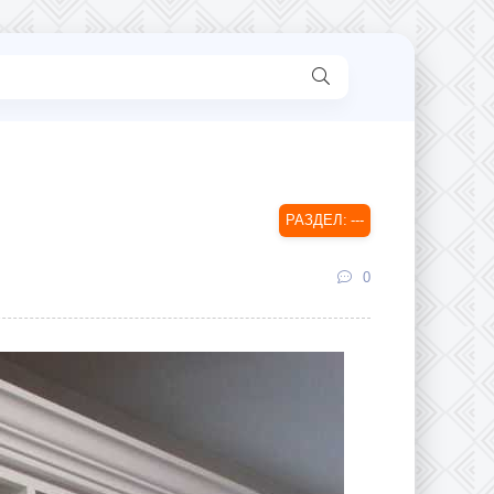
---
0