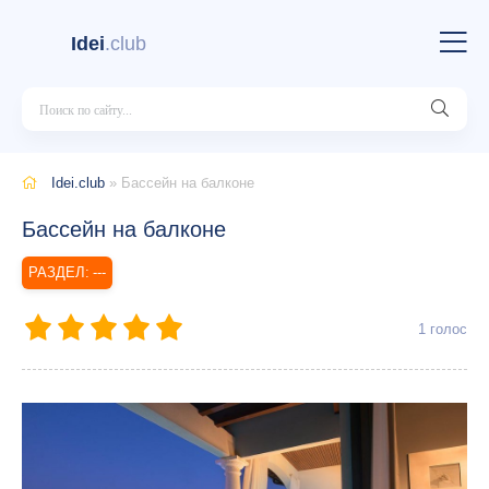
Idei
.club
Idei.club
» Бассейн на балконе
Бассейн на балконе
---
1
голос